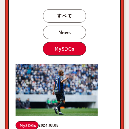
すべて
News
MySDGs
2024.03.05
MySDGs